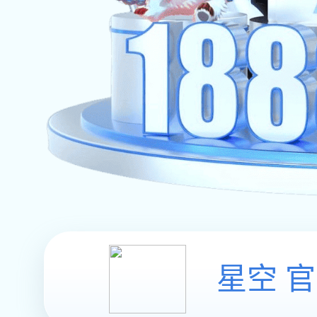
333体育:10~30kg塑料圆桶全自动灌装生
产线
查看详情
333体育
333体育 信息
特殊工业称
不锈钢叉车秤
333体育:灌装机333体育 系列
分选检重称
333体育 信息
电子秤配件