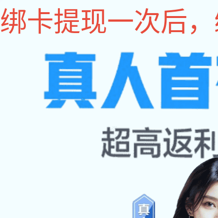
333体育
网站333体育
333体育 中心
企业333体育
关于333体育
联
13913192361
333体育
333体育:灌装机333体育 系列
分选检重称
电子天平