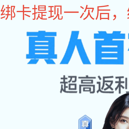
333体育
网站333体育
333体育 中心
企业333体育
关于333体育
联
13913192361
热门关键词：
333体育
333体育:灌装机333体育 系列