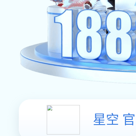
333体育
333体育 信息
英展电子秤