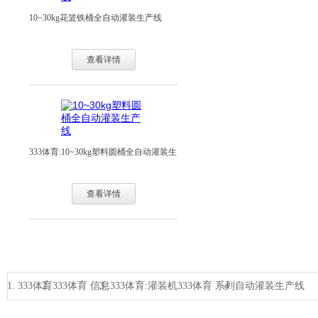
10~30kg花篮铁桶全自动灌装生产线
查看详情
333体育:10~30kg塑料圆桶全自动灌装生
产线
查看详情
333体育
333体育 信息
333体育:灌装机333体育 系列
自动灌装生产线
10~30kg塑料圆桶全自动灌装生产线