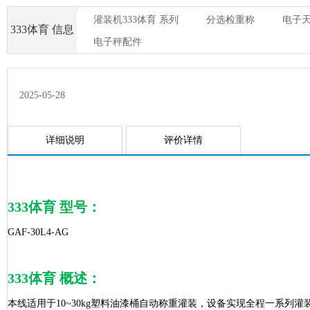
灌装机333体育 系列
分选检重称
电子
333体育 信息
电子秤配件
2025-05-28
详细说明
评价详情
333体育 型号：
GAF-30L4-AG
333体育 概述：
本线适用于
10~30kg塑料油漆桶自动称重灌装，设备实现全程一系